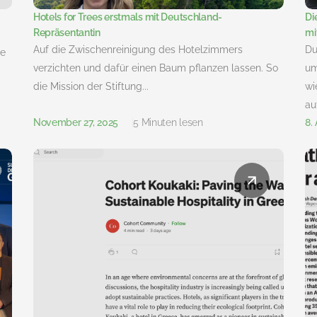
Hotels for Trees erstmals mit Deutschland-
Di
Repräsentantin
mi
Auf die Zwischenreinigung des Hotelzimmers
Du
he
verzichten und dafür einen Baum pflanzen lassen. So
um
die Mission der Stiftung...
wi
auf
November 27, 2025
5 Minuten lesen
8.