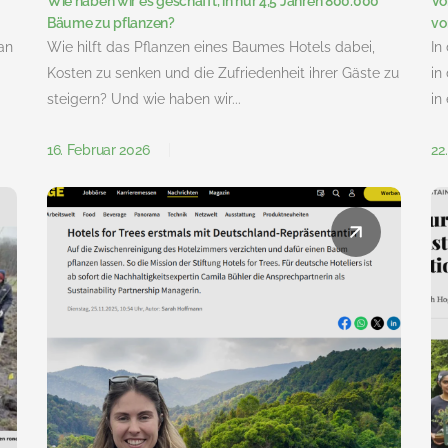
Wie haben wir es geschafft, in nur 4,5 Jahren 800.000
Vo
Bäume zu pflanzen?
vo
an
Wie hilft das Pflanzen eines Baumes Hotels dabei,
In
Kosten zu senken und die Zufriedenheit ihrer Gäste zu
in
steigern? Und wie haben wir...
in
16. Februar 2026
22