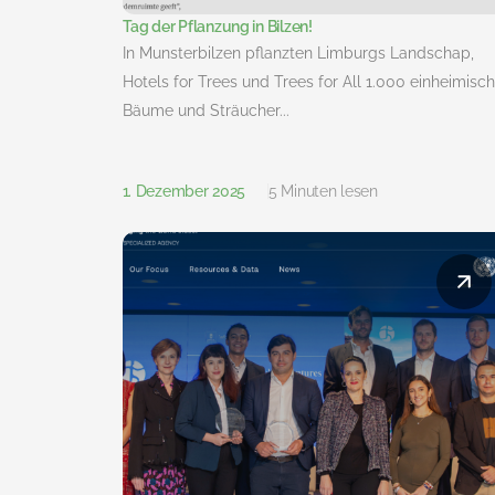
Tag der Pflanzung in Bilzen!
In Munsterbilzen pflanzten Limburgs Landschap,
Hotels for Trees und Trees for All 1.000 einheimisc
Bäume und Sträucher...
1. Dezember 2025
5 Minuten lesen