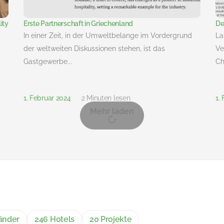
ity
Erste Partnerschaft in Griechenland
De
In einer Zeit, in der Umweltbelange im Vordergrund
La
der weltweiten Diskussionen stehen, ist das
Ve
Gastgewerbe...
Ch
1. Februar 2024
2 Minuten lesen
1.
Mehr laden
änder
246 Hotels
20 Projekte