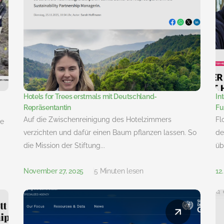
Hotels for Trees erstmals mit Deutschland-
In
Repräsentantin
Fu
Auf die Zwischenreinigung des Hotelzimmers
Fl
he
verzichten und dafür einen Baum pflanzen lassen. So
de
die Mission der Stiftung...
übe
November 27, 2025
5 Minuten lesen
12