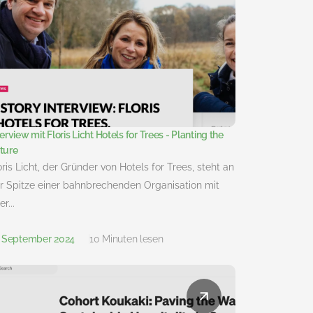
terview mit Floris Licht Hotels for Trees - Planting the
ture
oris Licht, der Gründer von Hotels for Trees, steht an
r Spitze einer bahnbrechenden Organisation mit
r...
. September 2024
10 Minuten lesen