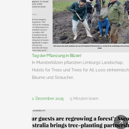
Tag der Pflanzung in Bilzen!
In Munsterbilzen pflanzten Limburgs Landschap,
Hotels for Trees und Trees for All 1.000 einheimisc
Bäume und Sträucher...
1. Dezember 2025
5 Minuten lesen