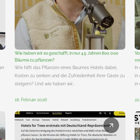
Wie haben wir es geschafft, in nur 4,5 Jahren 800.000
Vo
Bäume zu pflanzen?
vo
an
Wie hilft das Pflanzen eines Baumes Hotels dabei,
In
Kosten zu senken und die Zufriedenheit ihrer Gäste zu
in
steigern? Und wie haben wir...
in
16. Februar 2026
22