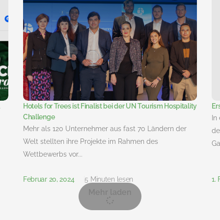
a
Hotels for Trees ist Finalist bei der UN Tourism Hospitality
Er
Challenge
In
Mehr als 120 Unternehmer aus fast 70 Ländern der
de
Welt stellten ihre Projekte im Rahmen des
Ga
Wettbewerbs vor...
Februar 20, 2024
5 Minuten lesen
1.
Mehr laden