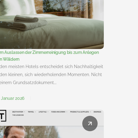
m Auslassen der Zimmerreinigung bis zum Anlegen
n Wäldern
 den meisten Hotels entscheidet sich Nachhaltigkeit
 den kleinen, sich wiederholenden Momenten. Nicht
 einem Grundsatzdokument….
. Januar 2026