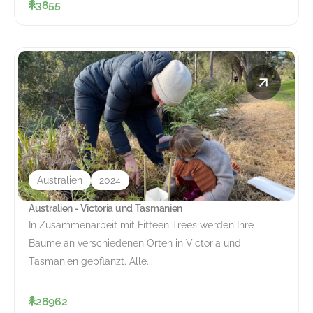
3855
Australien
2024
Australien - Victoria und Tasmanien
In Zusammenarbeit mit Fifteen Trees werden Ihre
Bäume an verschiedenen Orten in Victoria und
Tasmanien gepflanzt. Alle...
28962