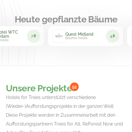
Heute gepflanzte Bäume
tel WTC
Quest Midland
7
4
am
Bäume heute
ute
Unsere Projekte
52
Hotels for Trees unterstützt verschiedene
(Wieder-)Aufforstungsprojekte in der ganzen Welt.
Diese Projekte werden in Zusammenarbeit mit den
Aufforstungspartnern Trees for All, ReForest Now und