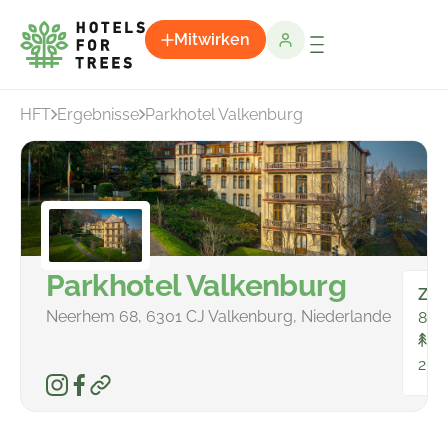
Mitwirken
HFT
Ergebnisse
Parkhotel Valkenburg
Parkhotel Valkenburg
Zim
Neerhem 68, 6301 CJ Valkenburg, Niederlande
88
In
203