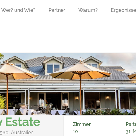
Wer? und Wie?
Partner
Warum?
Ergebnisse
y Estate
Zimmer
Part
10
31. 
560, Australien