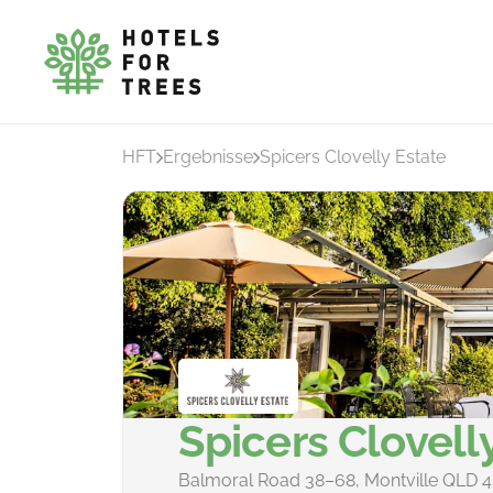
HFT
Ergebnisse
Spicers Clovelly Estate
Spicers Clovell
Balmoral Road 38–68, Montville QLD 4