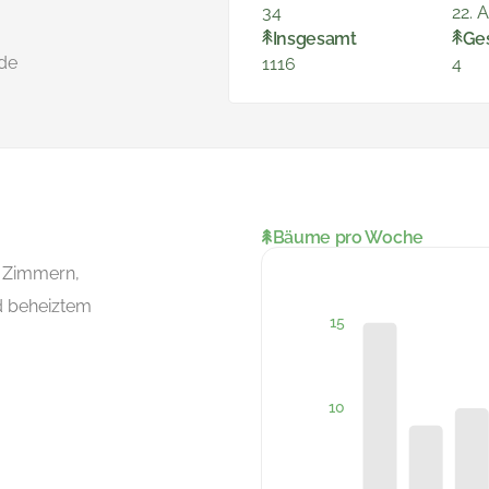
34
22. 
Insgesamt
Ge
nde
1116
4
Bäume pro Woche
n Zimmern,
d beheiztem