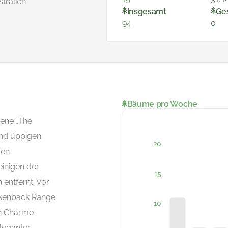
tralien
Insgesamt
Ge
94
0
Bäume pro Woche
gene „The
und üppigen
gen
inigen der
entfernt. Vor
okenback Range
en Charme
eleganter