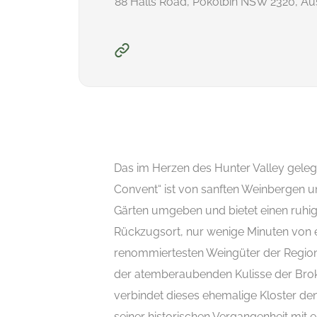
88 Halls Road, Pokolbin NSW 2320, Aus
Das im Herzen des Hunter Valley gele
Convent“ ist von sanften Weinbergen 
Gärten umgeben und bietet einen ruhi
Rückzugsort, nur wenige Minuten von e
renommiertesten Weingüter der Region 
der atemberaubenden Kulisse der Br
verbindet dieses ehemalige Kloster d
seiner historischen Vergangenheit mit 