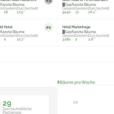
flanzte Bäume
Gepflanzte Bäume
mt
Gestern
Durchschnitt
Gesamt
Gestern
Durchschnitt
i
i
18
17.5
9240
11
16.1
ld Hotel
Hotel Marienhage
#6
flanzte Bäume
Gepflanzte Bäume
mt
Gestern
Durchschnitt
Gesamt
Gestern
Durchschnitt
i
i
0
12.7
3180
2
2.6
Bäume pro Woche
29
Durchschnittliche
Platzierung