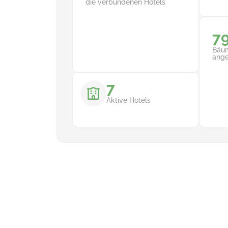
die verbundenen Hotels
7
Bäum
ange
7
Aktive Hotels