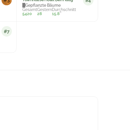
#4
Gepflanzte Bäume
Gesamt
Gestern
Durchschnitt
i
5420
28
15.8
#7