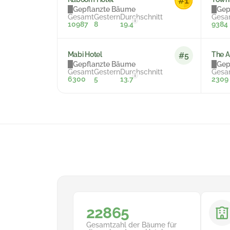
Gepflanzte Bäume
Gep
Gesamt
Gestern
Durchschnitt
Gesa
i
10987
8
19.4
9384
Mabi Hotel
The A
#5
Gepflanzte Bäume
Gep
Gesamt
Gestern
Durchschnitt
Gesa
i
6300
5
13.7
2309
29898
Gesamtzahl der Bäume für