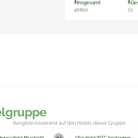
Insgesamt
Ge
46820
72
elgruppe
Rangliste basierend auf den Hotels dieser Gruppe
ouse Hotel Maastricht
Qbic Hotel WTC Amsterdam