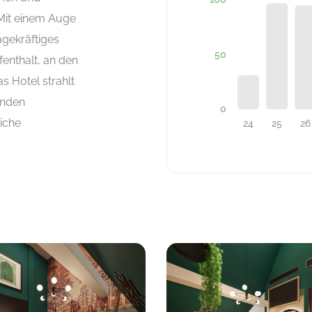
Mit einem Auge
agekräftiges
fenthalt, an den
s Hotel strahlt
enden
eiche