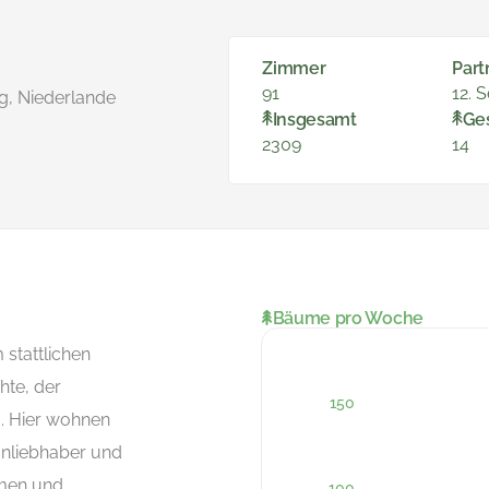
Zimmer
Part
91
12. 
g, Niederlande
Insgesamt
Ge
2309
14
Bäume pro Woche
 stattlichen
te, der
. Hier wohnen
gnliebhaber und
timen und