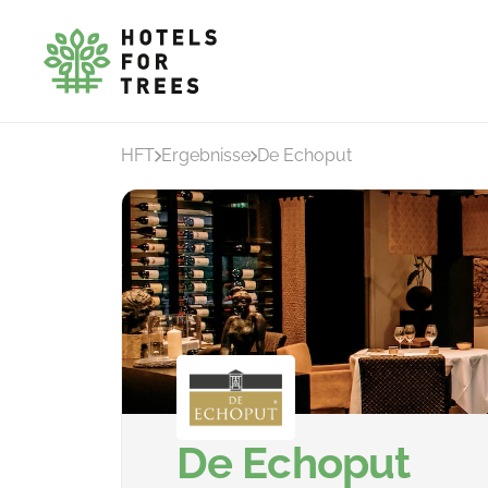
HFT
Ergebnisse
De Echoput
De Echoput