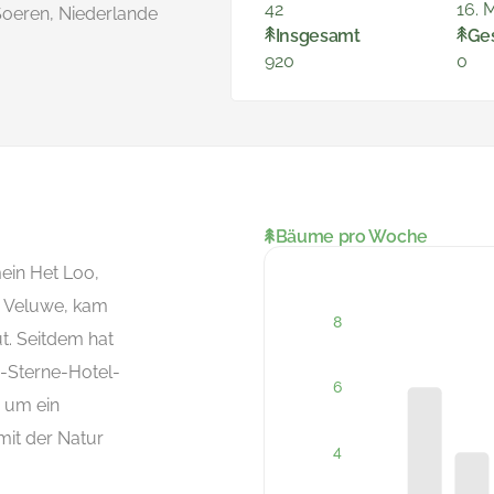
42
16. 
oeren, Niederlande
Insgesamt
Ge
920
0
Bäume pro Woche
ein Het Loo,
r Veluwe, kam
t. Seitdem hat
5-Sterne-Hotel-
s um ein
mit der Natur