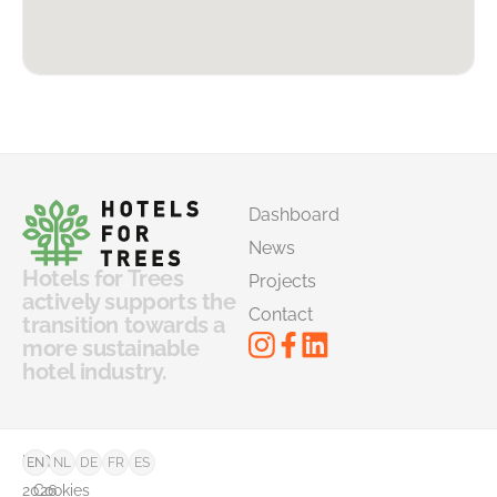
Dashboard
News
Hotels for Trees
Projects
actively supports the
Contact
transition towards a
more sustainable
hotel industry.
©
FAQ
EN
NL
DE
FR
ES
2026
Cookies