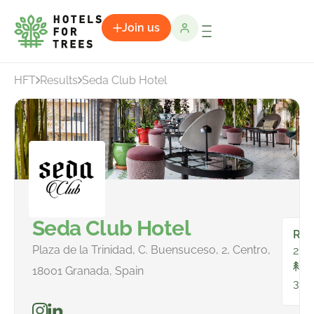
Join us
HFT
Results
Seda Club Hotel
Seda Club Hotel
Ro
Plaza de la Trinidad, C. Buensuceso, 2, Centro,
21
To
18001 Granada, Spain
32