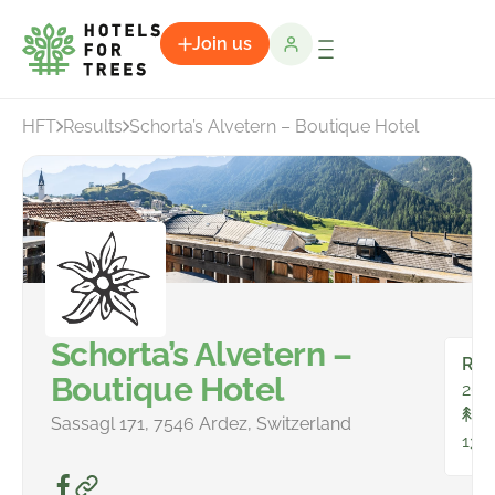
Join us
HFT
Results
Schorta’s Alvetern – Boutique Hotel
Schorta’s Alvetern –
Ro
Boutique Hotel
20
To
Sassagl 171, 7546 Ardez, Switzerland
131