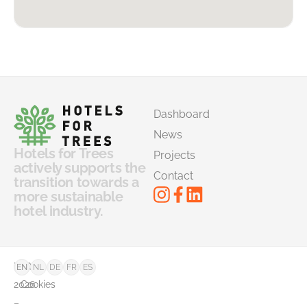
Dashboard
News
Hotels for Trees
Projects
actively supports the
Contact
transition towards a
more sustainable
hotel industry.
©
FAQ
EN
NL
DE
FR
ES
2026
Cookies
–