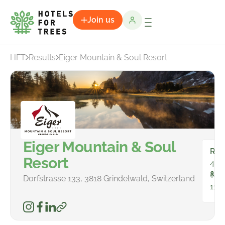
Join us
HFT
Results
Eiger Mountain & Soul Resort
Eiger Mountain & Soul
Ro
Resort
40
To
Dorfstrasse 133, 3818 Grindelwald, Switzerland
114