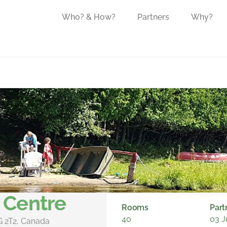
Who? & How?
Partners
Why?
Centre
Rooms
Part
40
03 J
 2T2, Canada