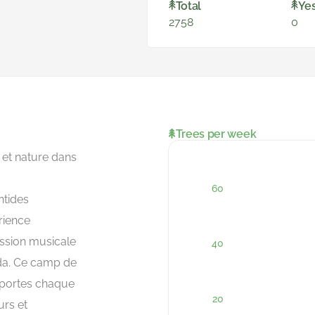
Total
Ye
2758
0
Trees per week
 et nature dans
ntides
rience
ssion musicale
da. Ce camp de
 portes chaque
urs et