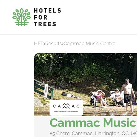
HFT
Results
Cammac Music Centre
Cammac Music 
85 Chem. Cammac, Harrington, QC J8G