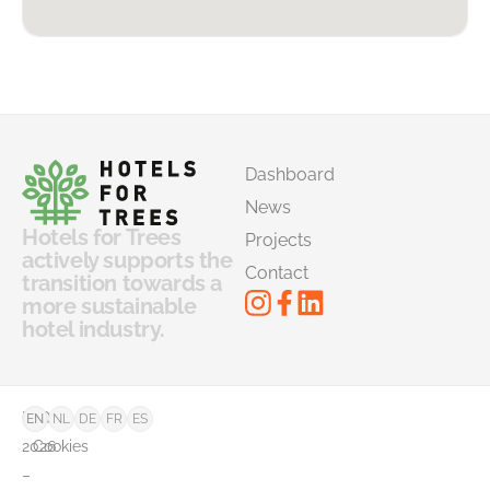
Dashboard
News
Hotels for Trees
Projects
actively supports the
Contact
transition towards a
more sustainable
hotel industry.
©
FAQ
EN
NL
DE
FR
ES
2026
Cookies
–