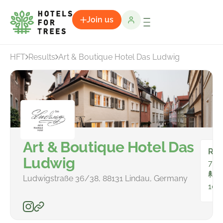
Join us
HFT
Results
Art & Boutique Hotel Das Ludwig
Art & Boutique Hotel Das
Ro
Ludwig
7
To
Ludwigstraße 36/38, 88131 Lindau, Germany
106