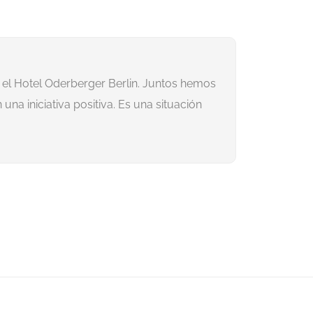
 el Hotel Oderberger Berlin. Juntos hemos
En el Pesta
a iniciativa positiva. Es una situación
último año 
de limpieza
su estancia,
también ha 
Gijs W
Direct