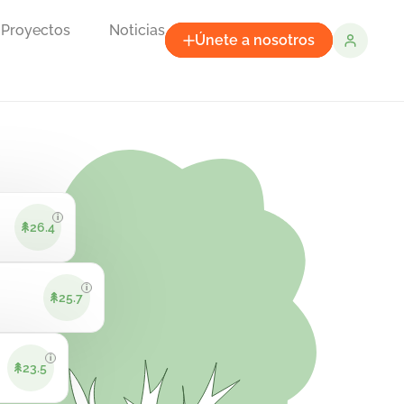
Proyectos
Noticias
Únete a nosotros
i
26.4
i
25.7
i
23.5