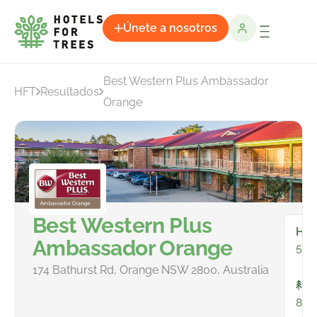
Únete a nosotros
Best Western Plus Ambassador
HFT
Resultados
Orange
Best Western Plus
Hab
Ambassador Orange
50
174 Bathurst Rd, Orange NSW 2800, Australia
To
811