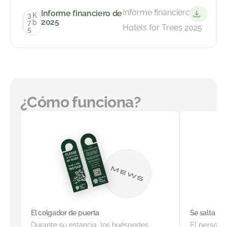
Informe financiero de
Informe financiero de
3
K
2025
7
b
Hotels for Trees 2025
5
¿Cómo funciona?
El colgador de puerta
Se salta la 
Durante su estancia, los huéspedes
El personal