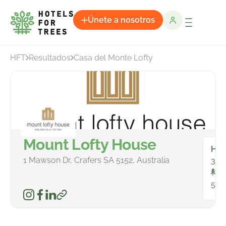
Únete a nosotros
HFT
Resultados
Casa del Monte Lofty
Mount Lofty House
Hab
1 Mawson Dr, Crafers SA 5152, Australia
33
To
581