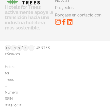
Noticias
Hotels for Trees
Proyectos
activamente apoya la
Póngase en contacto con
transición hacia una
industria hotelera
más sostenible.
©
PREGUNTAS FRECUENTES
ES
EN
NL
DE
FR
2026
Cookies
–
Hotels
for
Trees
–
Número
RSIN:
862569412