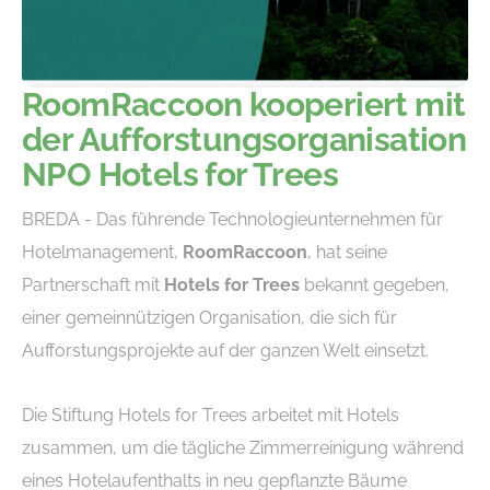
RoomRaccoon kooperiert mit
der Aufforstungsorganisation
NPO Hotels for Trees
BREDA - Das führende Technologieunternehmen für
Hotelmanagement,
RoomRaccoon
, hat seine
Partnerschaft mit
Hotels for Trees
bekannt gegeben,
einer gemeinnützigen Organisation, die sich für
Aufforstungsprojekte auf der ganzen Welt einsetzt.
Die Stiftung Hotels for Trees arbeitet mit Hotels
zusammen, um die tägliche Zimmerreinigung während
eines Hotelaufenthalts in neu gepflanzte Bäume