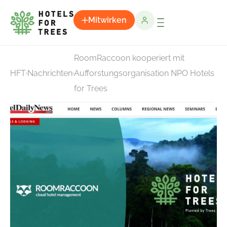
Mitwirken
RoomRaccoon kooperiert mit
HFT
Nachrichten
Aufforstungsorganisation NPO Hotels
for Trees