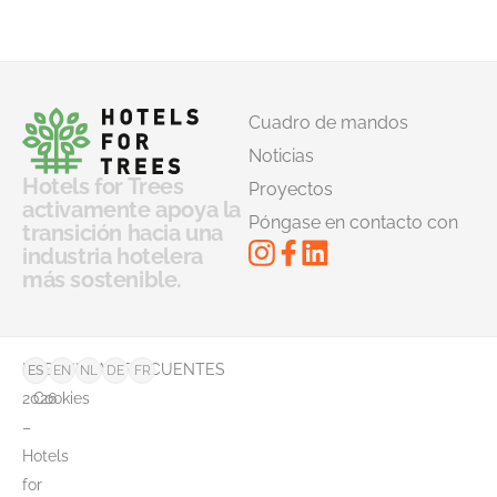
Cuadro de mandos
Noticias
Hotels for Trees
Proyectos
activamente apoya la
Póngase en contacto con
transición hacia una
industria hotelera
más sostenible.
©
PREGUNTAS FRECUENTES
ES
EN
NL
DE
FR
2026
Cookies
–
Hotels
for