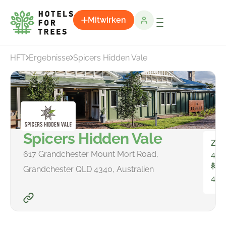
Mitwirken
HFT
Ergebnisse
Spicers Hidden Vale
Spicers Hidden Vale
Zim
617 Grandchester Mount Mort Road,
44
In
Grandchester QLD 4340, Australien
42