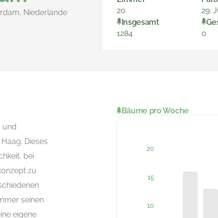
20
29. J
erdam, Niederlande
Insgesamt
Ge
1284
0
Bäume pro Woche
- und
 Haag. Dieses
hkeit, bei
konzept zu
schiedenen
immer seinen
eine eigene