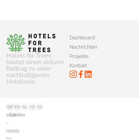
Dashboard
Nachrichten
Hotels for Trees
Projekte
leistet einen aktiven
Kontakt
Beitrag zu einer
nachhaltigeren
Hotellerie.
©
FAQ
DE
EN
NL
FR
ES
2026
Cookies
–
Hotels