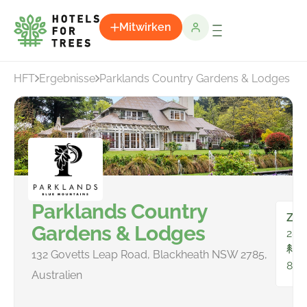
Mitwirken
HFT
Ergebnisse
Parklands Country Gardens & Lodges
Parklands Country
Zim
Gardens & Lodges
28
In
132 Govetts Leap Road, Blackheath NSW 2785,
86
Australien