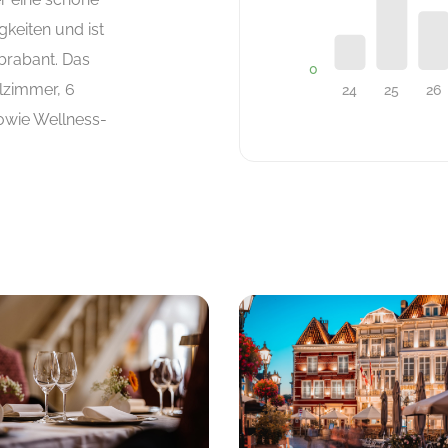
keiten und ist
dbrabant. Das
lzimmer, 6
owie Wellness-