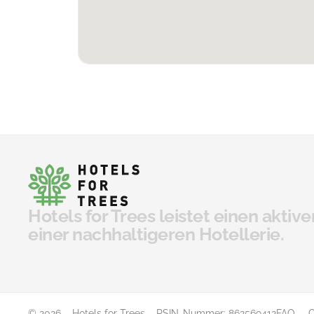
Hotels for Trees leistet einen aktive
einer nachhaltigeren Hotellerie.
© 2026 – Hotels for Trees – RSIN-Nummer: 862569412
FAQ
C