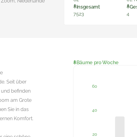
p Zoom, Niederlande
Insgesamt
Ge
7523
4
Bäume pro Woche
te
e. Seit über
g und befinden
Zoom am Grote
en Sie in das
dernen Komfort.
r eine schöne