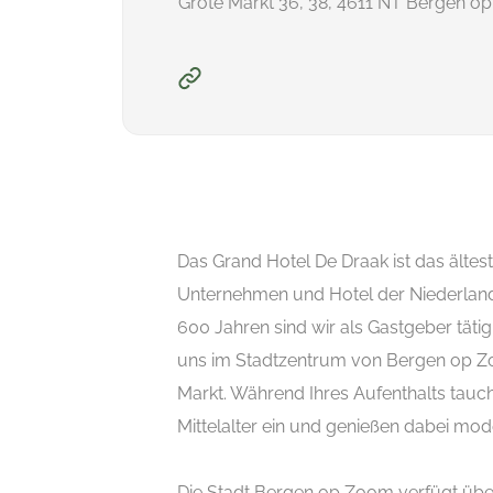
Grote Markt 36, 38, 4611 NT Bergen o
Das Grand Hotel De Draak ist das ältes
Unternehmen und Hotel der Niederland
600 Jahren sind wir als Gastgeber täti
uns im Stadtzentrum von Bergen op 
Markt. Während Ihres Aufenthalts tauch
Mittelalter ein und genießen dabei mo
Die Stadt Bergen op Zoom verfügt übe