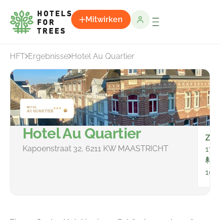
Mitwirken
HFT
Ergebnisse
Hotel Au Quartier
Hotel Au Quartier
Zim
Kapoenstraat 32, 6211 KW MAASTRICHT
17
In
100