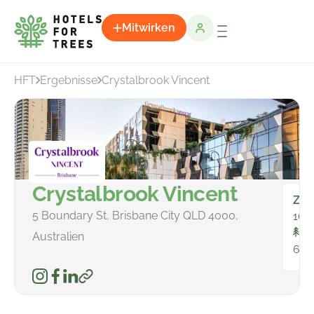
Mitwirken
HFT
Ergebnisse
Crystalbrook Vincent
Crystalbrook Vincent
Zim
5 Boundary St, Brisbane City QLD 4000,
166
In
Australien
683