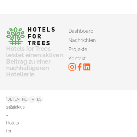
Dashboard
Nachrichten
Hotels for Trees
Projekte
leistet einen aktiven
Kontakt
Beitrag zu einer
nachhaltigeren
Hotellerie.
©
FAQ
DE
EN
NL
FR
ES
2026
Cookies
–
Hotels
for