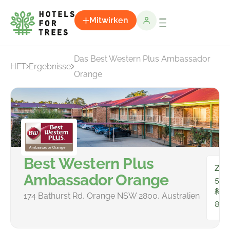
Mitwirken
Das Best Western Plus Ambassador
HFT
Ergebnisse
Orange
Best Western Plus
Zim
Ambassador Orange
50
In
174 Bathurst Rd, Orange NSW 2800, Australien
811