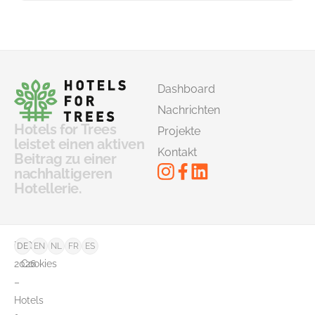
Dashboard
Nachrichten
Hotels for Trees
Projekte
leistet einen aktiven
Kontakt
Beitrag zu einer
nachhaltigeren
Hotellerie.
©
FAQ
DE
EN
NL
FR
ES
2026
Cookies
–
Hotels