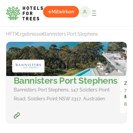
Mitwirken
HFT
Ergebnisse
Bannisters Port Stephens
Bannisters Port Stephens
Zim
Bannisters Port Stephens, 147 Soldiers Point
78
In
Road, Soldiers Point NSW 2317, Australien
84