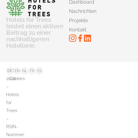
Dashboard
Nachrichten
Hotels for Trees
Projekte
leistet einen aktiven
Kontakt
Beitrag zu einer
nachhaltigeren
Hotellerie.
©
FAQ
DE
EN
NL
FR
ES
2026
Cookies
–
Hotels
for
Trees
–
RSIN-
Nummer: