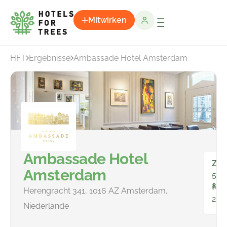
Mitwirken
HFT
Ergebnisse
Ambassade Hotel Amsterdam
Ambassade Hotel
Zim
Amsterdam
56
In
Herengracht 341, 1016 AZ Amsterdam,
265
Niederlande