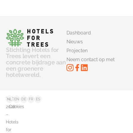
Dashboard
Nieuws
Stichting Hotels for
Projecten
Trees levert een
Neem contact op met
concrete bijdrage aan
een groenere
hotelwereld.
©
FAQ
NL
EN
DE
FR
ES
2026
Cookies
–
Hotels
for