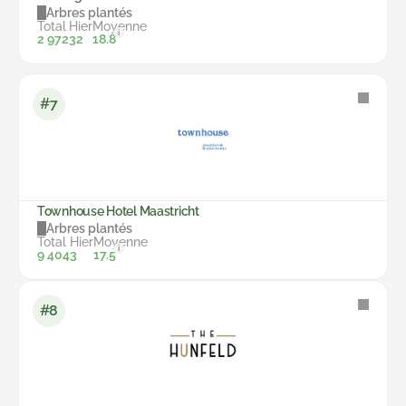
Arbres plantés
Total
Hier
Moyenne
i
2 972
32
18.8
#7
Townhouse Hotel Maastricht
Arbres plantés
Total
Hier
Moyenne
i
9 404
3
17.5
#8