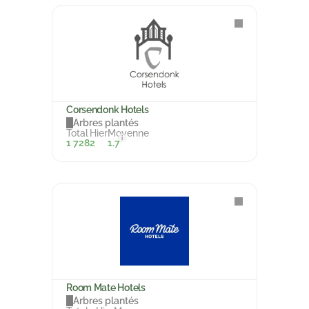
Corsendonk Hotels
Arbres plantés
Total
Hier
Moyenne
i
1 728
2
1.7
Room Mate Hotels
Arbres plantés