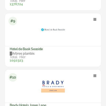
Total
Hier
13767
24
#9
Hotel de Baak Seaside
Arbres plantés
Total
Hier
10503
23
#10
Brady Hotels Jones Lane