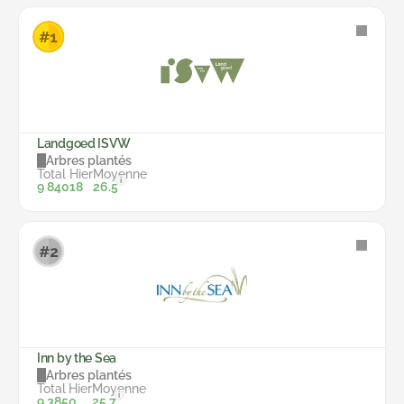
Landgoed ISVW
Arbres plantés
Total
Hier
Moyenne
i
9 840
18
26.5
Inn by the Sea
Arbres plantés
Total
Hier
Moyenne
i
9 385
0
25.7