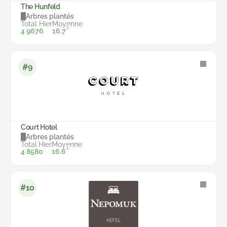
The Hunfeld
Arbres plantés
Total
Hier
Moyenne
i
4 967
6
16.7
#9
Court Hotel
Arbres plantés
Total
Hier
Moyenne
i
4 858
0
16.6
#10