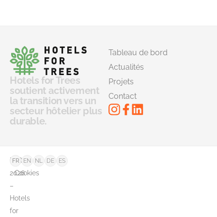
Tableau de bord
Actualités
Hotels for Trees
Projets
soutient activement
Contact
la transition vers un
secteur hôtelier plus
durable.
©
FAQ
FR
EN
NL
DE
ES
2026
Cookies
–
Hotels
for