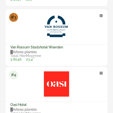
Van Rossum Stadshotel Woerden
Arbres plantés
Total
Hier
Moyenne
i
3 804
6
23.4
#4
Oasi Hotel
Arbres plantés