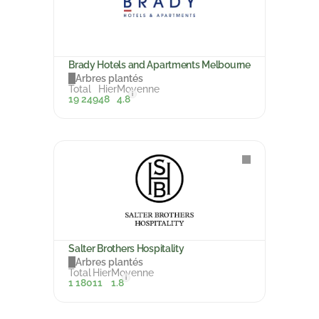
Brady Hotels and Apartments Melbourne
Arbres plantés
Total
Hier
Moyenne
i
19 249
48
4.8
Salter Brothers Hospitality
Arbres plantés
Total
Hier
Moyenne
i
1 180
11
1.8