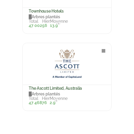
Townhouse Hotels
Arbres plantés
Total
Hier
Moyenne
i
47 002
56
13.9
The Ascott Limited, Australia
Arbres plantés
Total
Hier
Moyenne
i
47 468
76
2.9