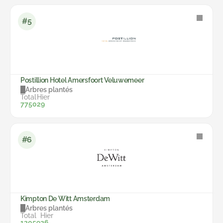
#5
Postillion Hotel Amersfoort Veluwemeer
Arbres plantés
Total
Hier
7750
29
#6
Kimpton De Witt Amsterdam
Arbres plantés
Total
Hier
12059
26