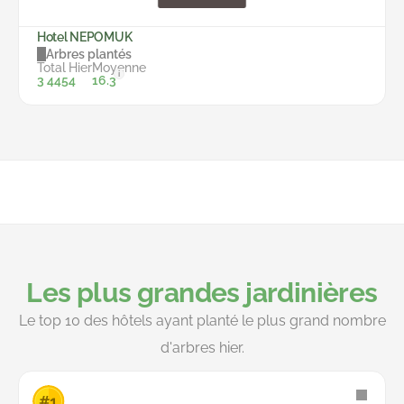
Hotel NEPOMUK
Arbres plantés
Total
Hier
Moyenne
i
3 445
4
16.3
Les plus grandes jardinières
Le top 10 des hôtels ayant planté le plus grand nombre
d'arbres hier.