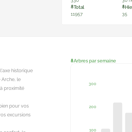
330
30 
Total
Hie
11957
35
Arbres par semaine
'axe historique
e Arche, le
 à proximité
 bien pour vos
os excursions