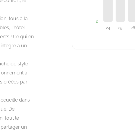
 confort, le
on, tous à la
les, l'hôtel
ents ! Ce qui en
 intégré à un
che de style
vironnement à
s créées par
accueille dans
que. De
, tout le
 partager un