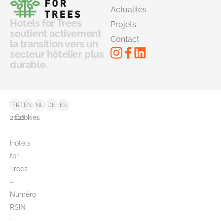
Actualités
Hotels for Trees
Projets
soutient activement
Contact
la transition vers un
secteur hôtelier plus
durable.
©
FAQ
FR
EN
NL
DE
ES
2026
Cookies
–
Hotels
for
Trees
–
Numéro
RSIN
: