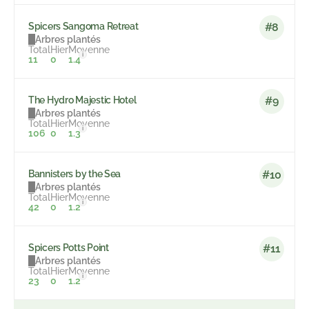
Spicers Sangoma Retreat
#8
Arbres plantés
Total
Hier
Moyenne
i
11
0
1.4
The Hydro Majestic Hotel
#9
Arbres plantés
Total
Hier
Moyenne
i
106
0
1.3
Bannisters by the Sea
#10
Arbres plantés
Total
Hier
Moyenne
i
42
0
1.2
Spicers Potts Point
#11
Arbres plantés
Total
Hier
Moyenne
i
23
0
1.2