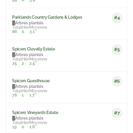
Parklands Country Gardens & Lodges
#4
Arbres plantés
Total
Hier
Moyenne
i
86
0
3.1
Spicers Clovelly Estate
#5
Arbres plantés
Total
Hier
Moyenne
i
25
2
2.5
Spicers Guesthouse
#6
Arbres plantés
Total
Hier
Moyenne
i
76
1
1.7
Spicers Vineyards Estate
#7
Arbres plantés
Total
Hier
Moyenne
i
19
0
1.6