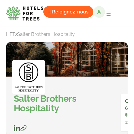
Rejoignez-nous
HFT
Salter Brothers Hospitality
Salter Brothers
Cha
Hospitality
641
To
116