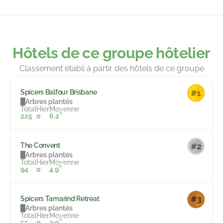
Hôtels de ce groupe hôtelier
Classement établi à partir des hôtels de ce groupe
Spicers Balfour Brisbane
Arbres plantés
Total
Hier
Moyenne
i
225
0
6.2
The Convent
Arbres plantés
Total
Hier
Moyenne
i
94
0
4.9
Spicers Tamarind Retreat
Arbres plantés
Total
Hier
Moyenne
i
55
0
3.9