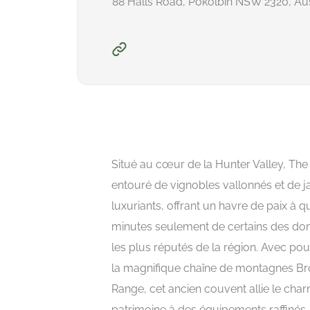
88 Halls Road, Pokolbin NSW 2320, Aus
Situé au cœur de la Hunter Valley, The
entouré de vignobles vallonnés et de j
luxuriants, offrant un havre de paix à 
minutes seulement de certains des dom
les plus réputés de la région. Avec pou
la magnifique chaîne de montagnes B
Range, cet ancien couvent allie le cha
patrimoine à des équipements raffinés.