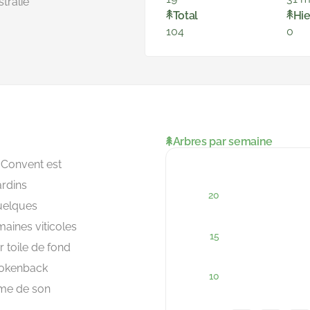
tralie
Total
Hie
104
0
Arbres par semaine
 Convent est
ardins
quelques
aines viticoles
r toile de fond
rokenback
rme de son