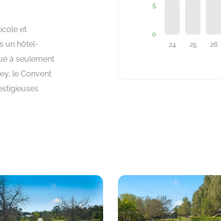
icole et
s un hôtel-
tué à seulement
ney, le Convent
estigieuses