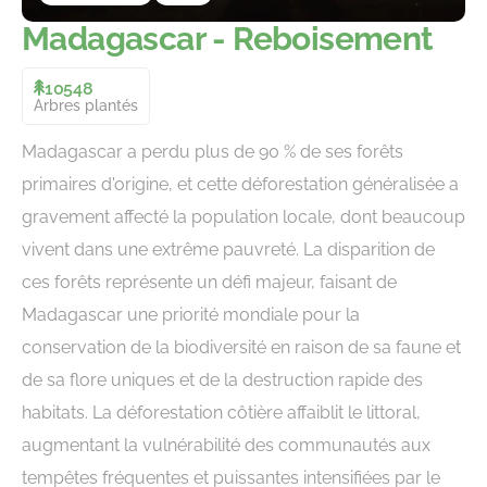
Madagascar - Reboisement
10548
Arbres plantés
Madagascar a perdu plus de 90 % de ses forêts
primaires d'origine, et cette déforestation généralisée a
gravement affecté la population locale, dont beaucoup
vivent dans une extrême pauvreté. La disparition de
ces forêts représente un défi majeur, faisant de
Madagascar une priorité mondiale pour la
conservation de la biodiversité en raison de sa faune et
de sa flore uniques et de la destruction rapide des
habitats. La déforestation côtière affaiblit le littoral,
augmentant la vulnérabilité des communautés aux
tempêtes fréquentes et puissantes intensifiées par le