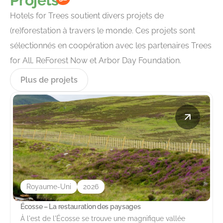
Projets
Hotels for Trees soutient divers projets de
(re)forestation à travers le monde. Ces projets sont
sélectionnés en coopération avec les partenaires Trees
for All, ReForest Now et Arbor Day Foundation.
Plus de projets
Royaume-Uni
2026
Écosse – La restauration des paysages
À l'est de l'Écosse se trouve une magnifique vallée