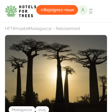
Rejoignez-nous
HFT
Projets
Madagascar - Reboisement
Madagascar
2025