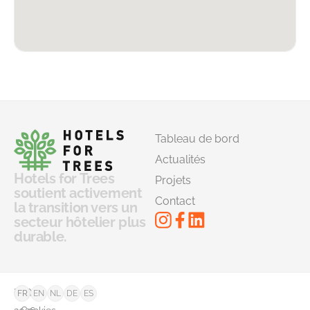
Tableau de bord
Actualités
Hotels for Trees
Projets
soutient activement
Contact
la transition vers un
secteur hôtelier plus
durable.
©
FAQ
FR
EN
NL
DE
ES