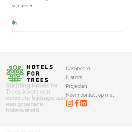
verdwenen…
1
Dashboard
Nieuws
Stichting Hotels for
Projecten
Trees levert een
Neem contact op met
concrete bijdrage aan
een groenere
hotelwereld.