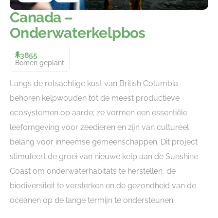
Canada –
Onderwaterkelpbos
3855
Bomen geplant
Langs de rotsachtige kust van British Columbia
behoren kelpwouden tot de meest productieve
ecosystemen op aarde; ze vormen een essentiële
leefomgeving voor zeedieren en zijn van cultureel
belang voor inheemse gemeenschappen. Dit project
stimuleert de groei van nieuwe kelp aan de Sunshine
Coast om onderwaterhabitats te herstellen, de
biodiversiteit te versterken en de gezondheid van de
oceanen op de lange termijn te ondersteunen.