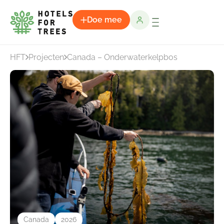
Doe mee
HFT
Projecten
Canada – Onderwaterkelpbos
Canada
2026