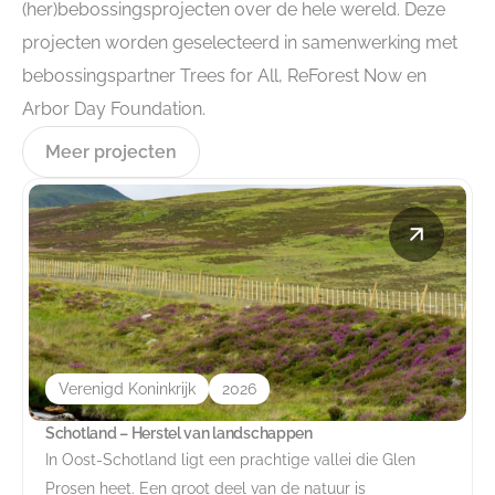
(her)bebossingsprojecten over de hele wereld. Deze
projecten worden geselecteerd in samenwerking met
bebossingspartner Trees for All, ReForest Now en
Arbor Day Foundation.
Meer projecten
Verenigd Koninkrijk
2026
Schotland – Herstel van landschappen
In Oost-Schotland ligt een prachtige vallei die Glen
Prosen heet. Een groot deel van de natuur is