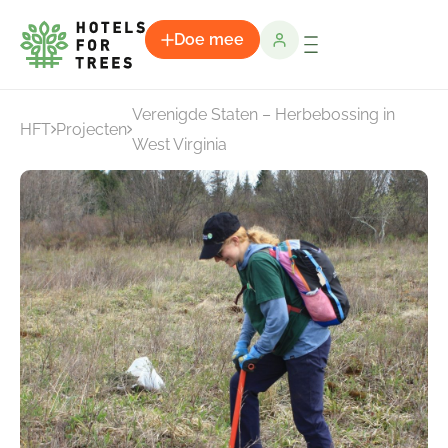
Doe mee
Verenigde Staten – Herbebossing in
HFT
Projecten
West Virginia