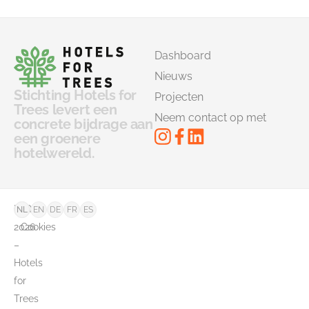
Dashboard
Nieuws
Stichting Hotels for
Projecten
Trees levert een
Neem contact op met
concrete bijdrage aan
een groenere
hotelwereld.
©
FAQ
NL
EN
DE
FR
ES
2026
Cookies
–
Hotels
for
Trees