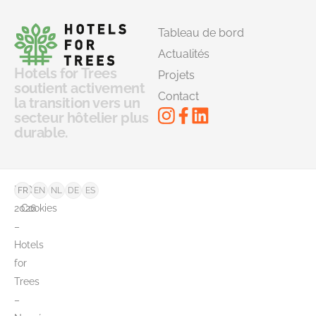
Tableau de bord
Actualités
Hotels for Trees
Projets
soutient activement
Contact
la transition vers un
secteur hôtelier plus
durable.
©
FAQ
FR
EN
NL
DE
ES
2026
Cookies
–
Hotels
for
Trees
–