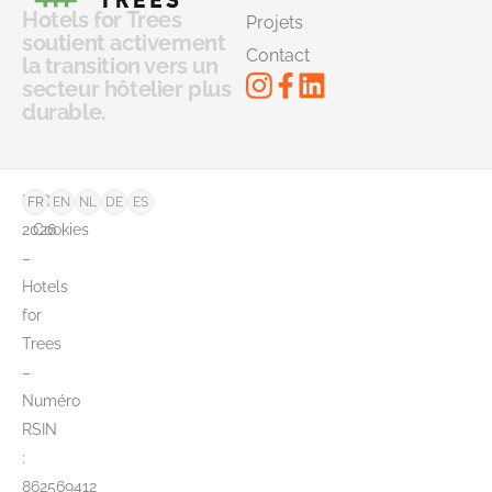
Hotels for Trees
Projets
soutient activement
Contact
la transition vers un
secteur hôtelier plus
durable.
©
FAQ
FR
EN
NL
DE
ES
2026
Cookies
–
Hotels
for
Trees
–
Numéro
RSIN
:
862569412