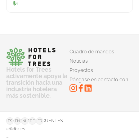
1
Cuadro de mandos
Noticias
Hotels for Trees
Proyectos
activamente apoya la
Póngase en contacto con
transición hacia una
industria hotelera
más sostenible.
©
PREGUNTAS FRECUENTES
ES
EN
NL
DE
FR
2026
Cookies
–