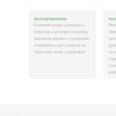
Socio de forestación
Soci
Evertreen ayuda a personas y
Meet
empresas a proteger el planeta
web 
plantando árboles y restaurando
vinc
ecosistemas, para construir un
gest
futuro más verde y sostenible.
acc
luga
cos
polí