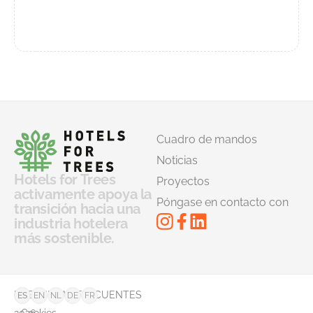
Cuadro de mandos
Noticias
Hotels for Trees
Proyectos
activamente apoya la
Póngase en contacto con
transición hacia una
industria hotelera
más sostenible.
©
PREGUNTAS FRECUENTES
ES
EN
NL
DE
FR