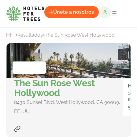
Únete a nosotros
HFT
Resultados
The Sun Rose West Hollywood
The Sun Rose West
Hab
Hollywood
149
To
8430 Sunset Blvd, West Hollywood, CA 90069,
500
EE. UU.