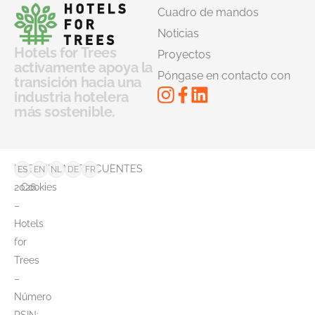
Cuadro de mandos
Noticias
Hotels for Trees
Proyectos
activamente apoya la
Póngase en contacto con
transición hacia una
industria hotelera
más sostenible.
©
PREGUNTAS FRECUENTES
ES
EN
NL
DE
FR
2026
Cookies
–
Hotels
for
Trees
–
Número
RSIN: