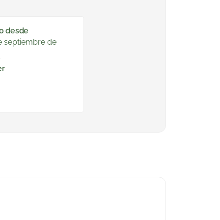
o desde
e septiembre de
5
er