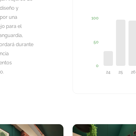
diseño y
 por una
ojo para el
vanguardia,
ordará durante
ncia
entos
o.