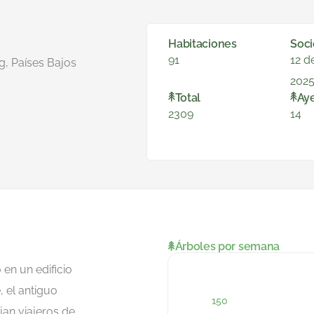
Habitaciones
Soci
91
12 d
g, Países Bajos
202
Total
Ay
2309
14
Árboles por semana
en un edificio
, el antiguo
jan viajeros de