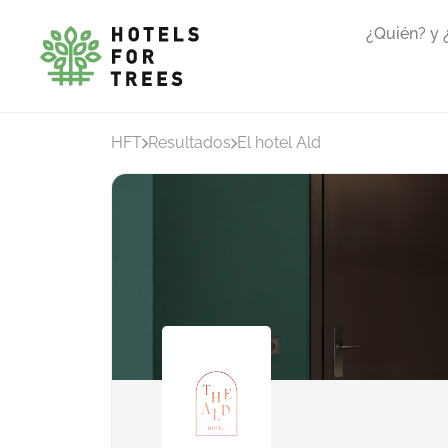
¿Quién? y
HFT
Resultados
El hotel Ald