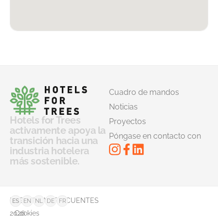
Cuadro de mandos
Noticias
Hotels for Trees
Proyectos
activamente apoya la
Póngase en contacto con
transición hacia una
industria hotelera
más sostenible.
©
PREGUNTAS FRECUENTES
ES
EN
NL
DE
FR
2026
Cookies