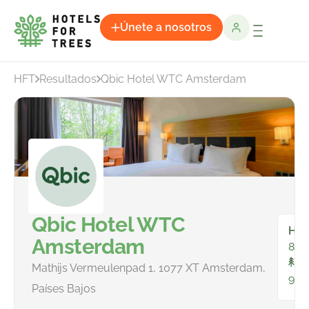
Únete a nosotros
HFT
Resultados
Qbic Hotel WTC Amsterdam
Qbic Hotel WTC
Hab
Amsterdam
84
To
Mathijs Vermeulenpad 1, 1077 XT Amsterdam,
924
Países Bajos