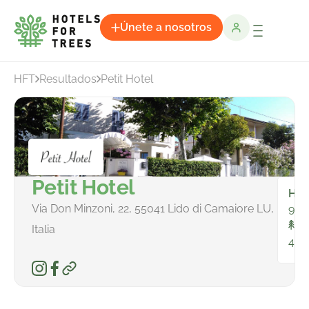
Únete a nosotros
HFT
Resultados
Petit Hotel
Petit Hotel
Hab
Via Don Minzoni, 22, 55041 Lido di Camaiore LU,
9
To
Italia
451